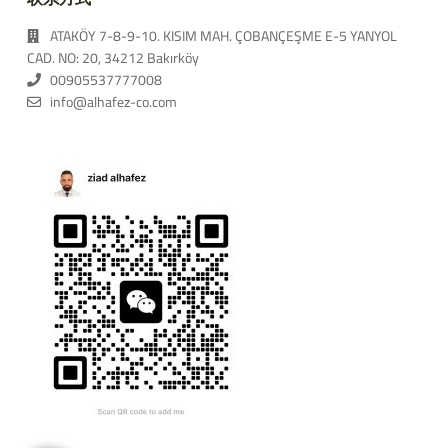
ATAKÖY 7-8-9-10. KISIM MAH. ÇOBANÇEŞME E-5 YANYOL
CAD. NO: 20, 34212 Bakırköy
00905537777008
info@alhafez-co.com