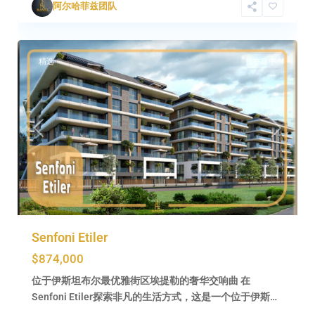
阿尔哈菲兹团队
布
0
尔
精选
在建中
Previous
Next
Senfoni Etiler
$874,000
位于伊斯坦布尔最优雅街区埃提勒的奢华交响曲 在
Senfoni Etiler探索非凡的生活方式，这是一个位于伊斯…