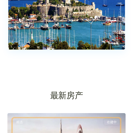
0 列表
最新房产
迪
0
拜
精选
在建中