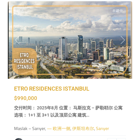
精选
在建中
Previous
Next
Beşiktaş
,
—
ETRO RESIDENCES ISTANBUL
欧
$990,000
洲
交付时间： 2025年8月 位置： 马斯拉克 – 萨勒耶尔 公寓
一
选项： 1+1 至 3+1 以及顶层公寓 建筑…
侧
,
伊
Maslak – Sarıyer,
— 欧洲一侧
,
伊斯坦布尔
,
Sarıyer
斯
坦