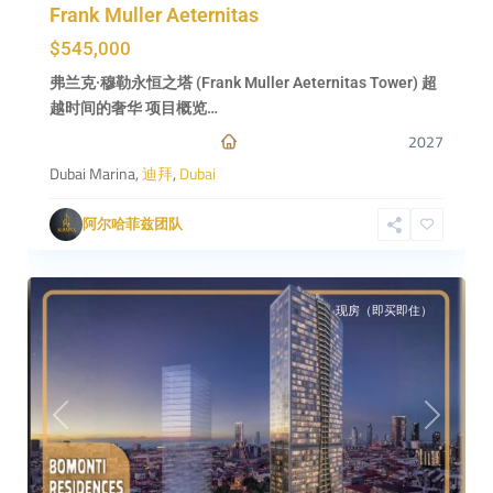
Şişli,
Frank Muller Aeternitas
伊
$545,000
斯
坦
弗兰克·穆勒永恒之塔 (Frank Muller Aeternitas Tower) 超
布
越时间的奢华 项目概览…
尔,
2027
—
Dubai Marina,
迪拜
,
Dubai
欧
洲
阿尔哈菲兹团队
一
1
侧
现房（即买即住）
Previous
Next