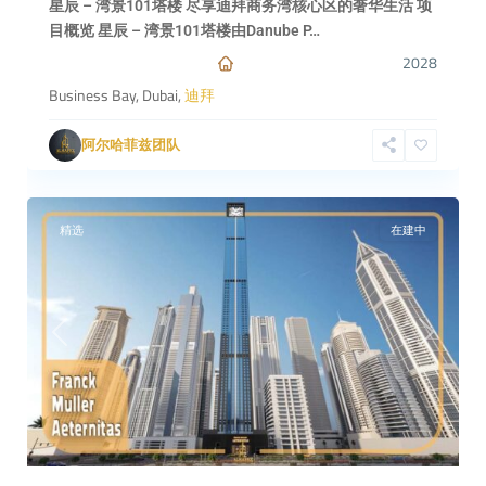
星辰 – 湾景101塔楼 尽享迪拜商务湾核心区的奢华生活 项
目概览 星辰 – 湾景101塔楼由Danube P…
2028
Business Bay, Dubai,
迪拜
Dubai
,
阿尔哈菲兹团队
迪
4
拜
精选
在建中
Previous
Next