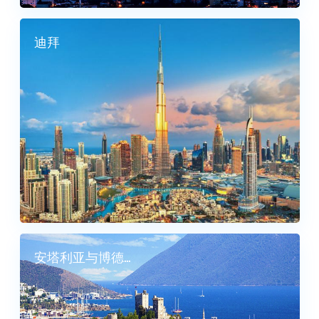
迪拜
3 列表
安塔利亚与博德...