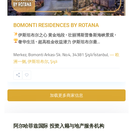
BOMONTI RESIDENCES BY ROTANA
伊斯坦布尔之心 黄金地段 • 壮丽博斯普鲁斯海峡景观 •
奢华生活 • 超高租金收益潜力
伊斯坦布尔最…
Merkez, Bomonti Arkası Sk. No:4, 34381 Şişli/İstanbul,
— 欧
洲一侧
,
伊斯坦布尔
,
Şişli
加载更多商家信息
阿尔哈菲兹国际 投资入籍与地产服务机构