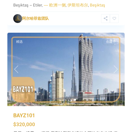
Beşiktaş – Etiler,
— 欧洲一侧
,
伊斯坦布尔
,
Beşiktaş
阿尔哈菲兹团队
迪
4
拜
精选
在建中
Previous
Next
BAYZ101
$320,000