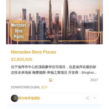
Previous
Next
Sarıyer
,
Mercedes-Benz Places
—
$2,805,000
欧
洲
位于迪拜市中心的顶级豪华住宅项目，也是迪拜在建的标
一
志性未来地标 梅赛德斯-奔驰之寓项目 开发商：Binghat…
侧
,
2027
伊
DOWNTOWN DUBAI,
迪拜
斯
坦
阿尔哈菲兹团队
布
7
尔