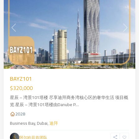
Previous
Next
BAYZ101
$320,000
星辰 – 湾景101塔楼 尽享迪拜商务湾核心区的奢华生活 项目概
览 星辰 – 湾景101塔楼由Danube P…
2028
Business Bay, Dubai,
迪拜
Dubai
,
阿尔哈菲兹团队
迪