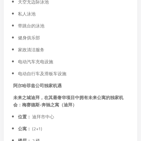
天空无边际泳池
私人泳池
带跳台的泳池
健身俱乐部
家政清洁服务
电动汽车充电设施
电动自行车及滑板车设施
阿尔哈菲兹公司独家机遇
未来之城迪拜，在其最奢华项目中拥有未来公寓的独家机
会：梅赛德斯-奔驰之寓（迪拜）
位置：
迪拜市中心
公寓：
(2+1)
楼层：
2 楼