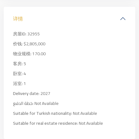
详情
房屋ID:
32955
价钱:
$2,805,000
物业规模:
170.00
客房:
5
卧室:
4
浴室:
1
Delivery date:
2027
خطة الدفع:
Not Available
Suitable for Turkish nationality:
Not Available
Suitable for real estate residence:
Not Available