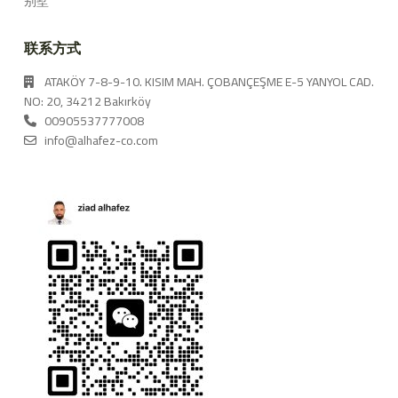
别墅
联系方式
ATAKÖY 7-8-9-10. KISIM MAH. ÇOBANÇEŞME E-5 YANYOL CAD.
NO: 20, 34212 Bakırköy
00905537777008
info@alhafez-co.com