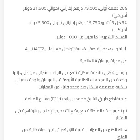
20% دفعة أولى: 79,000 درهم إماراتي (حوالي 21,500 دولار
أمريكي)
5% كل 3 أشهر: 19,750 درهم إماراتي (حوالي 5,300 دولار
أمريكي)
القسط الشهري: ما يقرب من 1800 دولار
لا تفوت هذه الفرصة الذهبية!
تواصل معنا على AL_HAFEZ
عن مدينة ورسان 4 العالمية
ورسان 4 هي منطقة سكنية تقع على الجانب الشرقي من دبي.
إنها
واحدة من المجمعات العالمية الأربعة في الورسان وتهدف بمباني
سكنية مصممة بشكل جيد وعدد قليل من العقارات.
عند تقاطع طريق الشيخ محمد بن زايد (E311) وشارع المنامة.
تم تطوير هذه المنطقة مع وضع التصميم الإبداعي والرفاهية في
الاعتبار
هناك الكثير من الميزات القريبة التي تعيش فيها حياة خالية من
القلق.