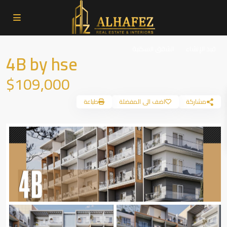
قيد الإنشاء
الشقق السكنية
4B by hse
$109,000
مشاركة
اضف الى المفضلة
طباعة