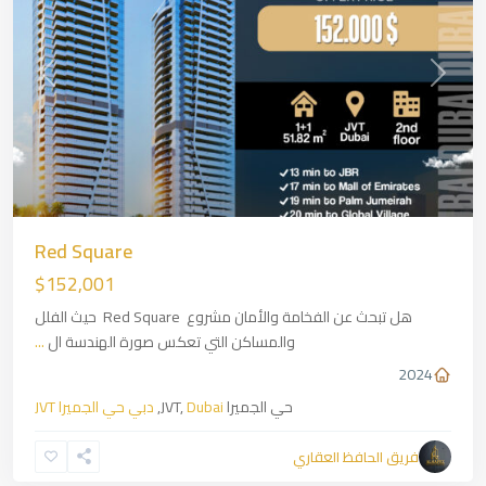
revious
Next
Red Square
$152,001
هل تبحث عن الفخامة والأمان مشروع Red Square حيث الفلل
والمساكن التي تعكس صورة الهندسة ال
...
2024
حي الجميرا JVT,
Dubai
,
دبي حي الجميرا JVT
فريق الحافظ العقاري