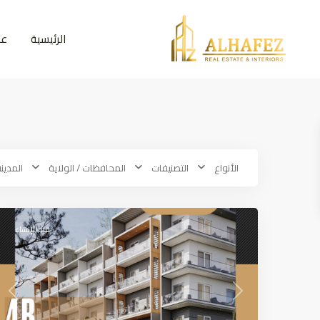
الرئيسية
عق
الأنواع
التصنيفات
المحافظات / الولاية
المدين
Warsan
,
Dubai
14
قيد الإنشاء
ious
Next