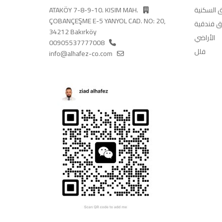
 السكنية
ATAKÖY 7-8-9-10. KISIM MAH.
ÇOBANÇEŞME E-5 YANYOL CAD. NO: 20,
 فندقية
34212 Bakırköy
الأراضي
00905537777008
فلل
info@alhafez-co.com