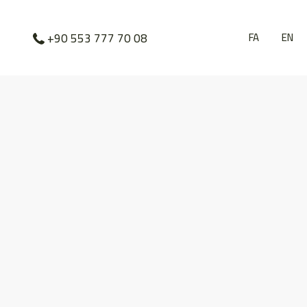
FA
EN
+90 553 777 70 08