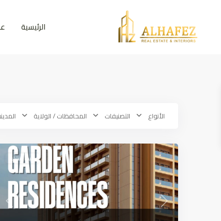
الرئيسية
عق
الأنواع
التصنيفات
المحافظات / الولاية
المدين
Ajman
,
Dubai
9
قيد الإنشاء
ious
Next