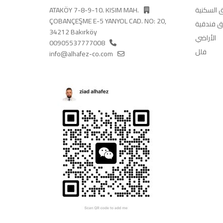
 السكنية
ATAKÖY 7-8-9-10. KISIM MAH.
ÇOBANÇEŞME E-5 YANYOL CAD. NO: 20,
 فندقية
34212 Bakırköy
الأراضي
00905537777008
فلل
info@alhafez-co.com