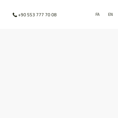
FA
EN
+90 553 777 70 08