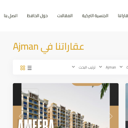
اراتنا
الجنسية التركية
المقالات
حول الحافظ
اتصل بنا
عقاراتنا في Ajman
ة
Ajman
ترتيب البحث
Ajman
,
Dubai
8
قيد الإنشاء
Previous
Next
Prev