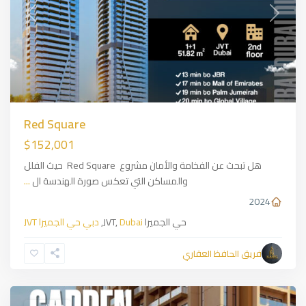
Previous
Next
Red Square
$152,001
هل تبحث عن الفخامة والأمان مشروع Red Square حيث الفلل
والمساكن التي تعكس صورة الهندسة ال
...
2024
حي الجميرا JVT,
Dubai
,
دبي حي الجميرا JVT
فريق الحافظ العقاري
Ajman
,
Dubai