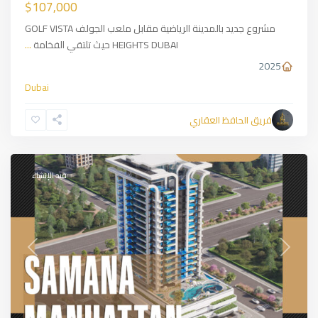
$107,000
مشروع جديد بالمدينة الرياضية مقابل ملعب الجولف GOLF VISTA
HEIGHTS DUBAI حيث تلتقي الفخامة
...
2025
Dubai
فريق الحافظ العقاري
JUMRIRAH
,
Dubai
قيد الإنشاء
Previous
Next