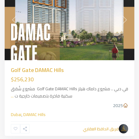
Previous
Next
Golf Gate DAMAC Hills
$256,230
في دبي .. مشروع داماك هيلز Golf Gate DAMAC Hills مشروع شُقق
سكنية فاخرة بتصميمات خارجية ت
...
2025
Dubai
,
DAMAC Hills
فريق الحافظ العقاري