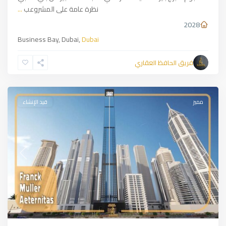
نظرة عامة على المشروعب
...
2028
Business Bay, Dubai,
Dubai
فريق الحافظ العقاري
Dubai
,
Dubai
مميز
قيد الإنشاء
Previous
Next