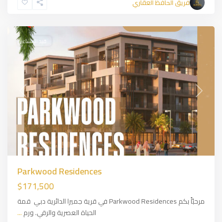
فريق الحافظ العقاري
Dubai
قيد الإنشاء
Previous
Next
Parkwood Residences
$171,500
مرحبًاً بكم Parkwood Residences في قرية جميرا الدائرية دبي قمة
الحياة العصرية والرقي. ورم
...