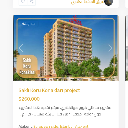
فريق الحافظ العقاري
side
,
Istanbul
1
قيد الإنشاء
Previous
Next
Prev
Saklı Koru Konakları project
$260,000
مشروع ساكلي كورو كوناكلاري. سيتم تقديم هذا المشروع
حول "وادي مخفي" من قبل شركة سينباش في م
...
Atakent,
European side
,
Istanbul
,
Atakent