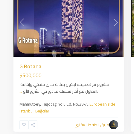
Previous
Next
Prev
G Rotana
$500,000
مشروع تم تصميمه ليكون بمثابة مبنى فندقي وإقامة،
بالتعاون مع أكبر سلسلة فنادق في الشرق الأو
...
Mahmutbey, Taşocağı Yolu Cd. No:39/A,
European side
,
Istanbul
,
Bağcılar
Zincirlikuyu
,
European
فريق الحافظ العقاري
side
,
Istanbul
1