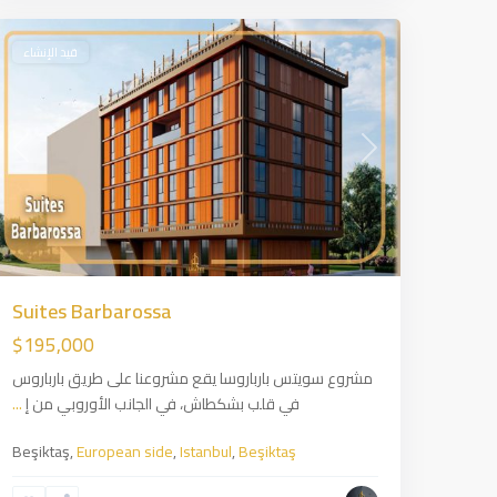
قيد الإنشاء
ious
Next
Suites Barbarossa
$195,000
مشروع سويتس بارباروسا يقع مشروعنا على طريق بارباروس
في قلب بشكطاش، في الجانب الأوروبي من إ
...
Beşiktaş,
European side
,
Istanbul
,
Beşiktaş
European