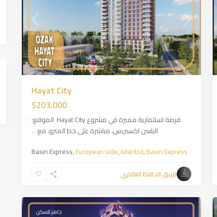
Previous
Next
Prev
Hayat City
$203,000
فرصة استثمارية مميزة في مشروع Hayat City الموقع:
الباسن اكسبريس، مباشرة على خط المترو، مع
...
Basin Express,
European side
,
Istanbul
,
Basin Express
Bağcılar
,
European
فريق الحافظ العقاري
side
,
Istanbul
1
جاهز للسكن