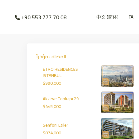
中文 (简体)
FA
+90 553 777 70 08
المضاف مؤخراً
ETRO RESIDENCES
ISTANBUL
$990,000
Akzirve Topkapı 29
$445,000
Senfoni Etiler
$874,000