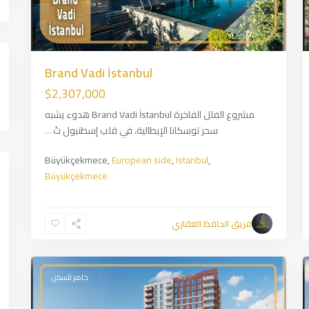
Brand Vadi İstanbul
$2,307,000
مشروع الفلل الفاخرة Brand Vadi İstanbul هدوء يشبه
سحر توسكانا الإيطالية، في قلب إسطنبول تُ
...
Büyükçekmece,
European side
,
Istanbul
,
Büyükçekmece
Basin
Express
,
European
فريق الحافظ العقاري
side
,
Istanbul
1
جاهز للسكن