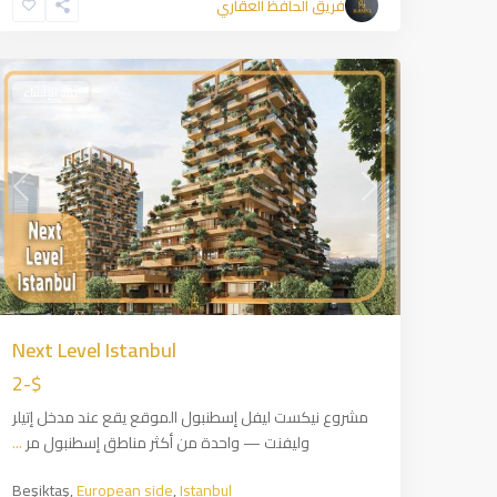
فريق الحافظ العقاري
side
,
5
Istanbul
25
قيد الإنشاء
ious
Next
Next Level Istanbul
$-2
مشروع نيكست ليفل إسطنبول الموقع يقع عند مدخل إتيلر
وليفنت — واحدة من أكثر مناطق إسطنبول مر
...
Beşiktaş,
European side
,
Istanbul