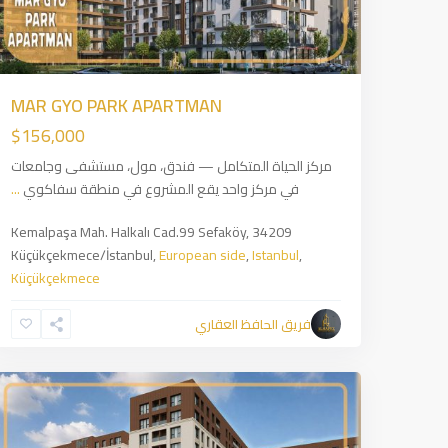
MAR GYO PARK APARTMAN
$156,000
مركز الحياة المتكامل — فندق، مول، مستشفى وجامعات
في مركز واحد يقع المشروع في منطقة سفاكوي
...
Kemalpaşa Mah. Halkalı Cad.99 Sefaköy, 34209
Küçükçekmece/İstanbul,
European side
,
Istanbul
,
Küçükçekmece
Güneşli
,
European
فريق الحافظ العقاري
side
,
6
Istanbul
14