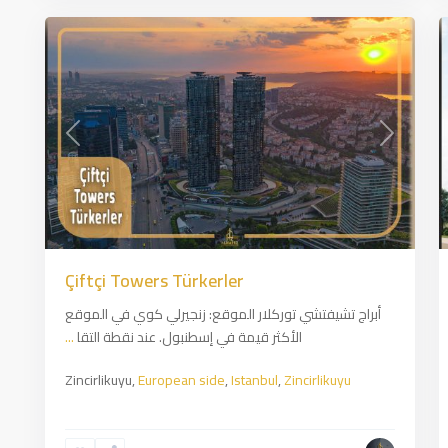
Prev
Previous
Next
Çiftçi Towers Türkerler
أبراج تشيفتشي توركلار الموقع: زنجيرلي كوي في الموقع
الأكثر قيمة في إسطنبول. عند نقطة التقا
...
Zincirlikuyu,
European side
,
Istanbul
,
Zincirlikuyu
Atakent
,
European