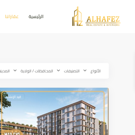
الرئيسية
عقاراتنا
Küçükçekmece
,
European
الأنواع
التصنيفات
المحافظات / الولاية
المدين
side
,
7
Istanbul
10
قيد الإنشاء
ious
Next