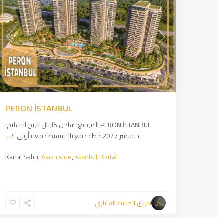
ious
Next
PERON İSTANBUL
PERON İSTANBUL الموقع: ساحل كارتال تاريخ التسليم:
ديسمبر 2027 خطة دفع بالتقسيط دفعة أولى 4
...
Kartal Sahili,
Asian side
,
Istanbul
,
Kartal
Beşiktaş
,
European
فريق الحافظ العقاري
side
,
2
Istanbul
11