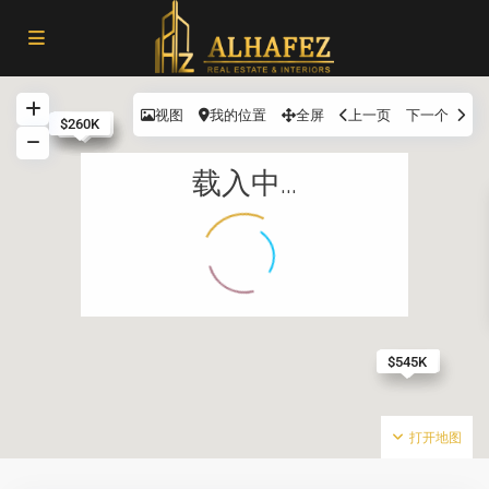
视图
我的位置
全屏
上一页
下一个
$990K
$874K
$195K
$-2
$260K
$160K
$203K
载入中...
$2.8M
$320K
$545K
打开地图