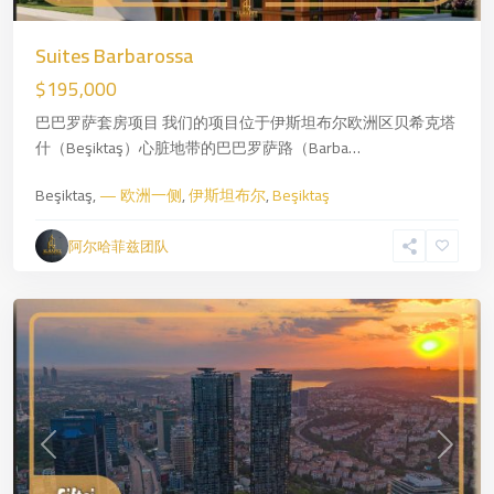
Zincirlikuyu
,
—
Suites Barbarossa
欧
$195,000
洲
巴巴罗萨套房项目 我们的项目位于伊斯坦布尔欧洲区贝希克塔
一
什（Beşiktaş）心脏地带的巴巴罗萨路（Barba…
侧
,
伊
Beşiktaş,
— 欧洲一侧
,
伊斯坦布尔
,
Beşiktaş
斯
坦
阿尔哈菲兹团队
布
尔
Previous
Next