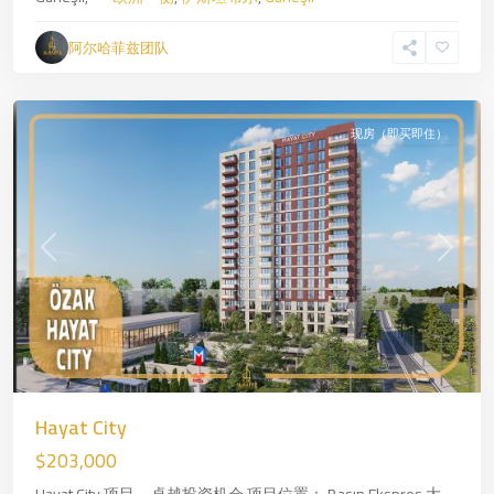
斯
坦
阿尔哈菲兹团队
布
尔
现房（即买即住）
Previous
Next
Kartal
,
—
Hayat City
亚
$203,000
洲