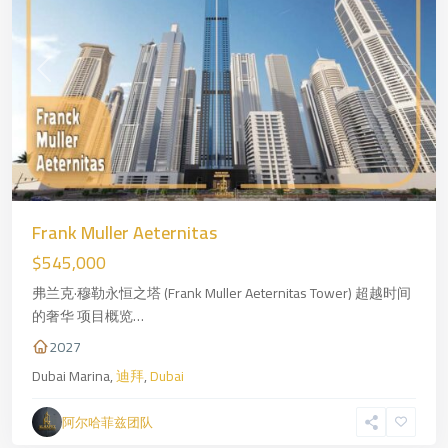
Previous
Next
Güneşli
,
Frank Muller Aeternitas
—
$545,000
欧
洲
弗兰克·穆勒永恒之塔 (Frank Muller Aeternitas Tower) 超越时间
一
的奢华 项目概览…
侧
,
2027
伊
Dubai Marina,
迪拜
,
Dubai
斯
坦
阿尔哈菲兹团队
布