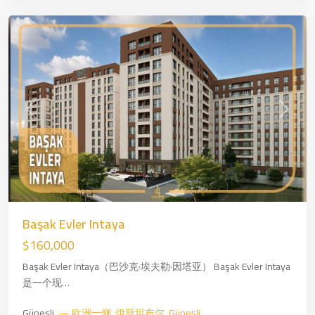
尔
Previous
Next
Basin
Express
,
—
Başak Evler Intaya
欧
$160,000
洲
Başak Evler Intaya（巴沙克·埃夫勒·因塔亚） Başak Evler Intaya
一
是一个现…
侧
,
伊
Güneşli,
— 欧洲一侧
,
伊斯坦布尔
,
Güneşli