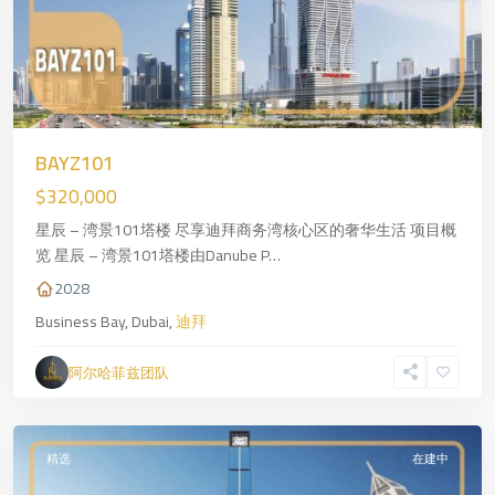
BAYZ101
$320,000
星辰 – 湾景101塔楼 尽享迪拜商务湾核心区的奢华生活 项目概
览 星辰 – 湾景101塔楼由Danube P…
2028
Business Bay, Dubai,
迪拜
Dubai
,
阿尔哈菲兹团队
迪
拜
精选
在建中