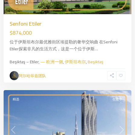
Senfoni Etiler
$874,000
位于伊斯坦布尔最优雅街区埃提勒的奢华交响曲 在Senfoni
Etiler探索非凡的生活方式，这是一个位于伊斯…
Beşiktaş – Etiler,
— 欧洲一侧
,
伊斯坦布尔
,
Beşiktaş
阿尔哈菲兹团队
迪
拜
精选
在建中
Previous
Next