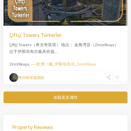
Çiftçi Towers Türkerler
Çiftçi Towers（奇夫奇双塔） 地点： 金角湾谷（Zincirlikuyu）
位于伊斯坦布尔最具价值…
Zincirlikuyu,
— 欧洲一侧
,
伊斯坦布尔
,
Zincirlikuyu
阿尔哈菲兹团队
Property Reviews