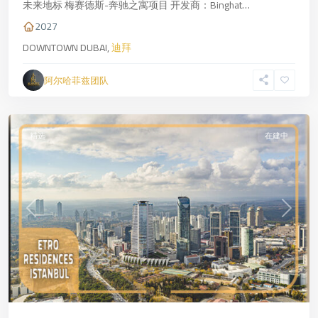
一
未来地标 梅赛德斯-奔驰之寓项目 开发商：Binghat…
侧
,
2027
伊
DOWNTOWN DUBAI,
迪拜
斯
坦
阿尔哈菲兹团队
布
尔
精选
在建中
Previous
Next
Beşiktaş
,