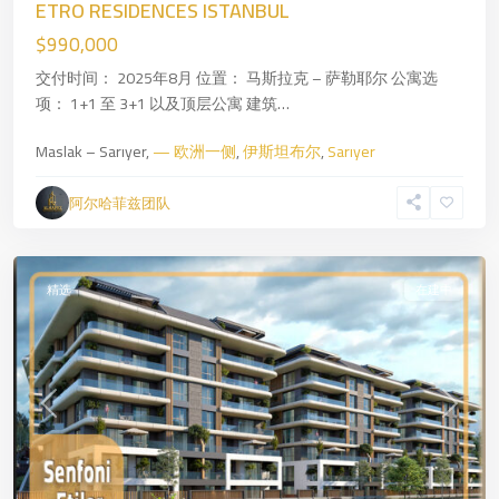
—
ETRO RESIDENCES ISTANBUL
欧
$990,000
洲
交付时间： 2025年8月 位置： 马斯拉克 – 萨勒耶尔 公寓选
一
项： 1+1 至 3+1 以及顶层公寓 建筑…
侧
,
伊
Maslak – Sarıyer,
— 欧洲一侧
,
伊斯坦布尔
,
Sarıyer
斯
坦
阿尔哈菲兹团队
布
尔
精选
在建中
Previous
Next