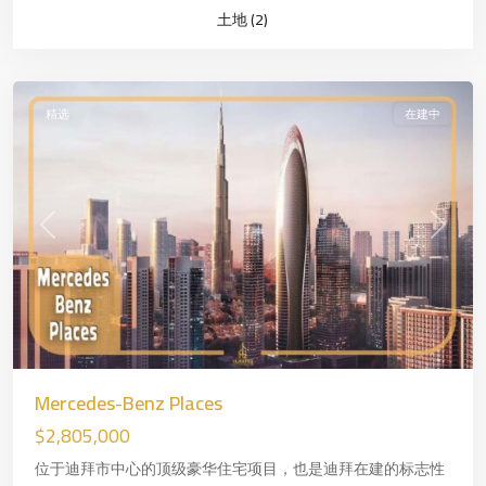
土地 (2)
迪
拜
精选
在建中
Previous
Next
Sarıyer
,
Mercedes-Benz Places
—
$2,805,000
欧
洲
位于迪拜市中心的顶级豪华住宅项目，也是迪拜在建的标志性