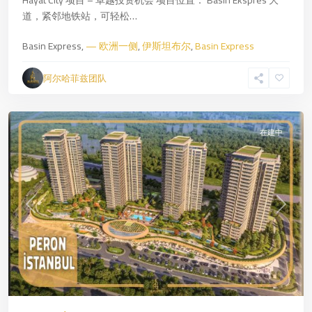
Hayat City 项目 – 卓越投资机会 项目位置： Basın Ekspres 大
一
道，紧邻地铁站，可轻松…
侧
,
伊
Basin Express,
— 欧洲一侧
,
伊斯坦布尔
,
Basin Express
斯
坦
阿尔哈菲兹团队
布
尔
在建中
Previous
Next
Beşiktaş
,
—
欧