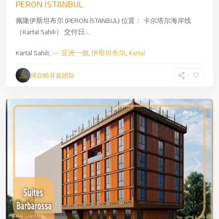
PERON İSTANBUL
洲
佩隆伊斯坦布尔 (PERON İSTANBUL) 位置： 卡尔塔尔海岸线
一
（Kartal Sahili） 交付日…
侧
,
伊
Kartal Sahili,
— 亚洲一侧
,
伊斯坦布尔
,
Kartal
斯
坦
阿尔哈菲兹团队
布
尔
在建中
Previous
Next