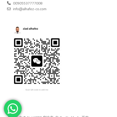
00905537777008
info@alhafez-co.com