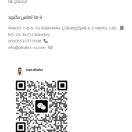
آپارتمان ها
با ما تماس بگیرید
ATAKÖY 7-8-9-10. KISIM MAH. ÇOBANÇEŞME E-5 YANYOL CAD.
NO: 20, 34212 Bakırköy
00905537777008
info@alhafez-co.com