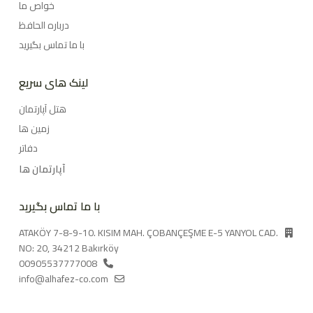
خواص ما
درباره الحافظ
با ما تماس بگیرید
لینک های سریع
هتل آپارتمان
زمین ها
دفاتر
آپارتمان ها
با ما تماس بگیرید
ATAKÖY 7-8-9-10. KISIM MAH. ÇOBANÇEŞME E-5 YANYOL CAD.
NO: 20, 34212 Bakırköy
00905537777008
info@alhafez-co.com