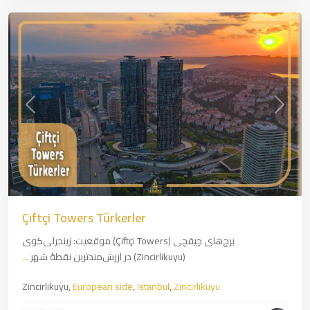
revious
Next
Çiftçi Towers Türkerler
برج‌های چیفچی (Çiftçi Towers) موقعیت: زینجرلی‌کوی
(Zincirlikuyu) در ارزش‌مندترین نقطهٔ شهر
...
Zincirlikuyu,
European side
,
Istanbul
,
Zincirlikuyu
Kartal
,
Asian