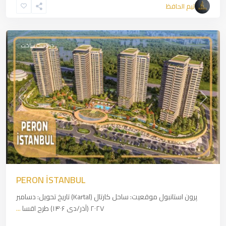
تیم الحافظ
Side
,
Istanbul
در دست ساخت
revious
Next
PERON İSTANBUL
پرون استانبول موقعیت: ساحل کارتال (Kartal) تاریخ تحویل: دسامبر
۲۰۲۷ (آذر/دی ۱۴۰۶) طرح اقسا
...