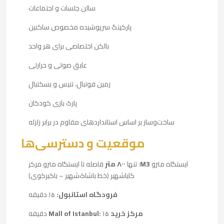
سالن جلسات و اجتماعات
پارکینگ سرپوشیده مخصوص ساکنین
بالکن اختصاصی برای هر واحد
عایق صوتی و حرارتی
زمین فوتبال، تنیس و بسکتبال
پارک بازی کودکان
ساخت‌وساز بر اساس استانداردهای مقاوم در برابر زلزله
موقعیت و دسترسی‌ها
ایستگاه مترو
M3
: تنها
۸۰۰ متر
فاصله تا ایستگاه مترو مرکز
کایا‌شهیر (خط باشاک‌شهیر – باکیرکوی)
فرودگاه استانبول:
۱۵ دقیقه
مرکز خرید Mall of Istanbul:
۱۵ دقیقه