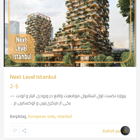
revious
Next
Next Level Istanbul
$-2
پروژه نکست لول استانبول موقعیت واقع در ورودی اتیلر و لونت —
یکی از مرکزی‌ترین و لوکسترین م
...
Beşiktaş,
European side
,
Istanbul
Zincirlikuyu
,
European
تیم الحافظ
side
,
Istanbul