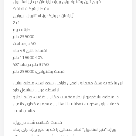
قوی ترین پیشنهاد برای پروژه آپارتمان در دنیز استانبول
فقط از شرکت الحافظ
آپارتمان در بیلیکدوز، استانبول، اروپایی
2+1
طبقه دوم
299000 دلار
40 درصد افت
اقساط بالای 48 ماه
40% 119600 دلار
3740 دلار در ماه *48
قیمت پیشنهادی: 299000 دلار
این بنا که به سبک معماری افقی طراحی شده است، منظره زیبایی
از اسکله غربی استانبول دارد
در منطقه بیلیکدوزو از نظر موقعیت مکانی، کیفیت، چشم انداز و
خدمات برای سکونت، تعطیلات تابستانی و سرمایه گذاری دائمی
مناسب است.
خدمات گنجانده شده در پروژه
پروژه “دنیز استانبول” تمام خدماتی را که به طور ویژه برای رفاه