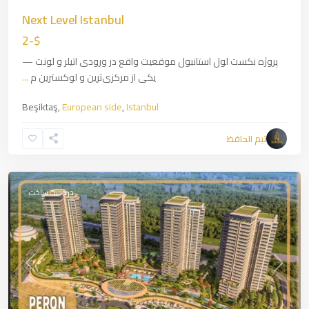
Next Level Istanbul
$-2
پروژه نکست لول استانبول موقعیت واقع در ورودی اتیلر و لونت —
یکی از مرکزی‌ترین و لوکسترین م
...
Beşiktaş,
European side
,
Istanbul
Kartal
,
Asian
تیم الحافظ
Side
,
Istanbul
در دست ساخت
revious
Next