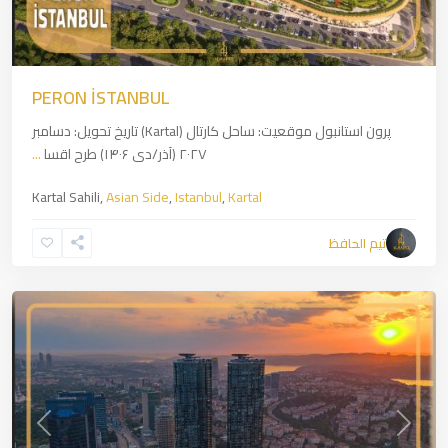
PERON İSTANBUL
پرون استانبول موقعیت: ساحل کارتال (Kartal) تاریخ تحویل: دسامبر
۲۰۲۷ (آذر/دی ۱۴۰۶) طرح اقسا
...
Kartal Sahili,
Asian Side
,
Istanbul
,
Kartal
Zincirlikuyu
,
European
تیم الحافظ
side
,
Istanbul
revious
Next