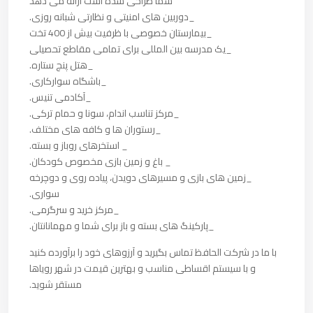
شما طراحی شده است ارائه می دهد
_دوربین های امنیتی و نظارتی شبانه روزی.
_بیمارستان خصوصی با ظرفیت بیش از 400 تخت
_یک مدرسه بین المللی برای تمامی مقاطع تحصیلی
_هتل پنج ستاره.
_باشگاه سوارکاری.
_آکادمی تنیس.
_مرکز تناسب اندام، سونا و حمام ترکی.
_رستوران ها و کافه های مختلف.
_ استخرهای روباز و بسته.
_ باغ و زمین بازی مخصوص کودکان.
_زمین های بازی و مسیرهای دویدن، پیاده روی و دوچرخه
سواری.
_مرکز خرید و سرگرمی.
_پارکینگ های بسته و باز برای شما و مهمانانتان.
با ما در شرکت الحافظ تماس بگیرید و آرزوهای خود را برآورده کنید
و با سیستم اقساطی مناسب و بهترین قیمت در شهر رویاها
مستقر شوید.