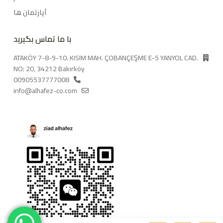
آپارتمان ها
با ما تماس بگیرید
ATAKÖY 7-8-9-10. KISIM MAH. ÇOBANÇEŞME E-5 YANYOL CAD.
NO: 20, 34212 Bakırköy
00905537777008
info@alhafez-co.com