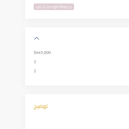
در Google Maps باز کنید
$445,000
2
2
توضیح