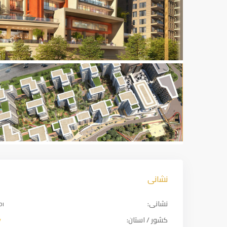
نشانی
نشانی:
pı
کشور / استان:
y