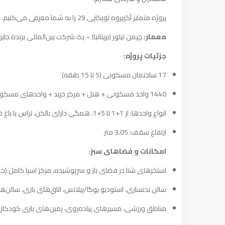
پروژه متمایز آکزیروه توپکاپی 29 را به شما معرفی می‌کنیم. این پروژه در قلب تاریخی و پرجنب‌وجوش استانبول – منطقه توپکاپی / زیتین بورنو واقع شده است.
معمار:
چپمن تیلور (بریتانیا) – یک شرکت بین‌المللی برنده جایزه، معرو
جزئیات پروژه:
17 ساختمان مسکونی (5 تا 15 طبقه)
1440 واحد مسکونی + هتل + مرکز خرید + واحدهای مسکونی برنددار
انواع واحدها: از 1+1 تا 5+1، همگی دارای بالکن، تراس یا باغ خصوصی
ارتفاع سقف: 3.05 متر
امکانات و فضاهای سبز:
استخرهای شنا در فضای باز و سرپوشیده، مرکز اسپا کامل (حم
سالن بدنسازی، استودیو یوگا/پیلاتس، اتاق‌های بازی، سالن‌ها
مناطق ورزشی، مسیرهای پیاده‌روی، زمین‌های بازی کودکان،