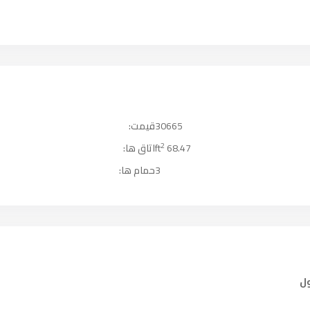
30665
قیمت:
2
68.47 ft
اتاق ها:
3
حمام ها: