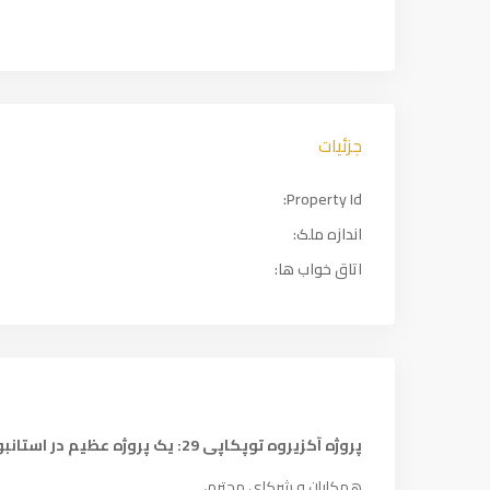
جزئیات
Property Id:
اندازه ملک:
اتاق خواب ها:
پروژه آکزیروه توپکاپی 29: یک پروژه عظیم در استانبول
همکاران و شرکای محترم،