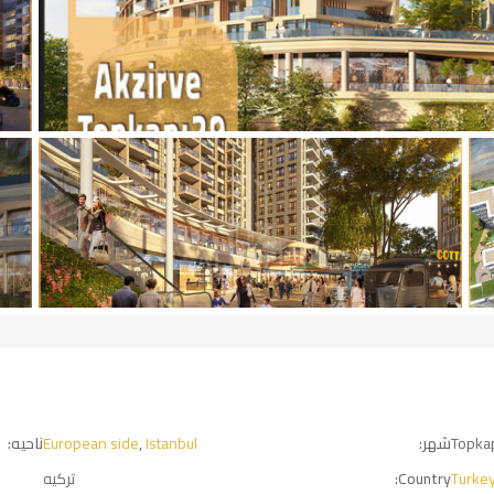
Topka
شهر:
Istanbul
,
European side
ناحیه:
Turke
Country:
ترکیه