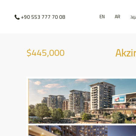
ید
AR
EN
+90 553 777 70 08
Akzi
$445,000