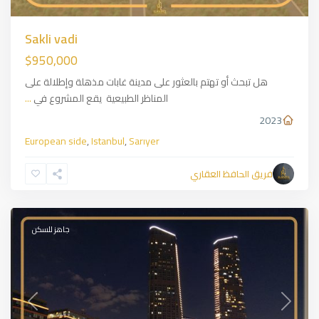
Sakli vadi
$950,000
هل تبحث أو تهتم بالعثور على مدينة غابات مذهلة وإطلالة على
المناظر الطبيعية يقع المشروع في
...
2023
European side
,
Istanbul
,
Sarıyer
Sirantepe
,
European
فريق الحافظ العقاري
side
,
Istanbul
جاهز للسكن
Previous
Next