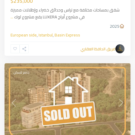
$235,000
شقق بمساحات مختلفة مع تراس وحدائق خضراء وإطلالات مميزة
في مشروع أبراج LUXERA يقع مشروع لوك
...
2025
European side
,
Istanbul
,
Basin Express
Sarıyer
,
European
فريق الحافظ العقاري
side
,
Istanbul
جاهز للسكن
Previous
Next