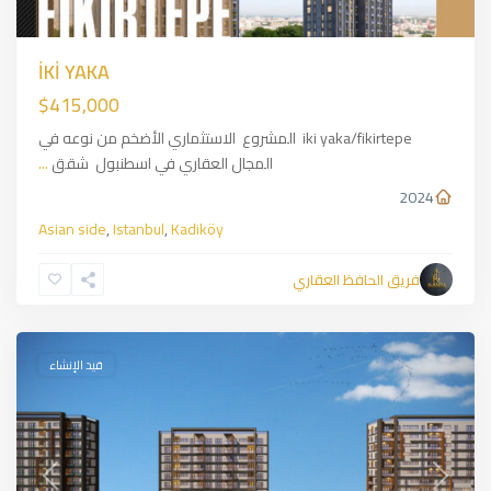
İKİ YAKA
$415,000
iki yaka/fikirtepe المشروع الاستثماري الأضخم من نوعه في
المجال العقاري في اسطنبول شقق
...
2024
Asian side
,
Istanbul
,
Kadiköy
Kartal
,
Asian
فريق الحافظ العقاري
side
,
Istanbul
قيد الإنشاء
Previous
Next