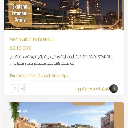
SKY LAND ISTANBUL
$610,000
SKY LAND ISTANBUL إذا أردت أن تعيش حياة راقية ومفعمة نقدم
لك تحفة هندسية بتصميم مميز يجعلك
...
European side
,
Istanbul
,
Sirantepe
Eyup
فريق الحافظ العقاري
Sultan
,
Istanbul
قيد الإنشاء