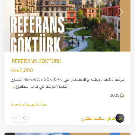
Previous
Next
REFERANS GÖKTÜRK
$440,000
فرصة ذهبية للتملك و الاستثمار في REFERANS GÖKTÜRK لمحبي
الحياة المريحة في قلب اسطنبول
...
2025
Istanbul
,
Eyup Sultan
فريق الحافظ العقاري
Beylikduzu
,
Istanbul