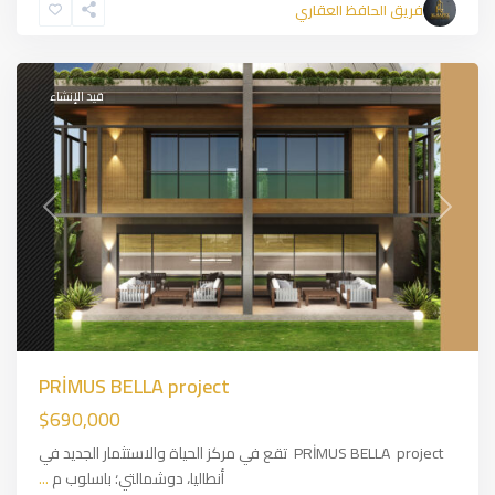
فريق الحافظ العقاري
Antalya
قيد الإنشاء
Previous
Next
PRİMUS BELLA project
$690,000
PRİMUS BELLA project تقع في مركز الحياة والاستثمار الجديد في
أنطاليا، دوشمالتي؛ باسلوب م
...