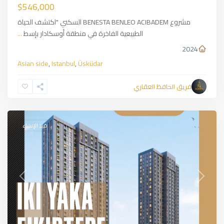
$546,000
مشروع BENESTA BENLEO ACIBADEM السكني "اكتشف الحياة
الطبيعية الفاخرة في منطقة أوسكادار بإسط
...
2024
Asian side
,
Istanbul
,
Üsküdar
Kadiköy
,
Asian
فريق الحافظ العقاري
side
,
Istanbul
قيد الإنشاء
Previous
Next