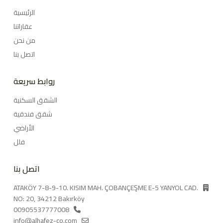
الرئيسية
عقاراتنا
من نحن
اتصل بنا
روابط سريعة
الشقق السكنية
شقق فندقية
الأراضي
فلل
اتصل بنا
ATAKÖY 7-8-9-10. KISIM MAH. ÇOBANÇEŞME E-5 YANYOL CAD.
NO: 20, 34212 Bakırköy
00905537777008
info@alhafez-co.com