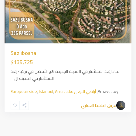
Previous
Next
Sazlıbosna
$135,725
لماذا يُعدّ الاستثمار في المدينة الجديدة هو الأفضل في تركيا؟ يُعدّ
الاستثمار في المدينة ال
...
Arnavutköy,
أراضي للبيع
,
Arnavutköy
,
Istanbul
,
European side
فريق الحافظ العقاري