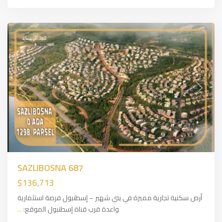
أراضي
للبيع
قيد الإنشاء
Previous
Next
SAZLIBOSNA 687
$136,713
أرض سكنية تجارية مميزة في يني شهير – إسطنبول فرصة استثمارية
واعدة قرب قناة إسطنبول الموقع:
...
Arnavutköy
,