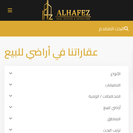
البحث المتقدم
عقاراتنا في أراضي للبيع
الأنواع
التصنيفات
المحافظات / الولاية
Arnavutköy
,
أراضي للبيع
European
المناطق
side
,
,
Istanbul
ترتيب البحث