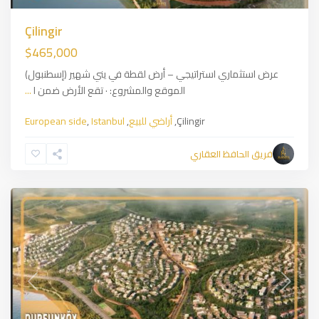
Çilingir
$465,000
عرض استثماري استراتيجي – أرض لقطة في يني شهير (إسطنبول)
الموقع والمشروع: · تقع الأرض ضمن ا
...
Çilingir,
أراضي للبيع
,
Istanbul
,
European side
Arnavutköy
,
,
Istanbul
فريق الحافظ العقاري
أراضي
للبيع
Previous
Next