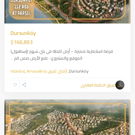
Dursunköy
$166,893
فرصة استثمارية مميزة – أرض لقطة في يني شهير (إسطنبول)
الموقع والمشروع: · تقع الأرض ضمن الم
...
Arnavutköy
,
European
Dursunköy,
أراضي للبيع
,
Arnavutköy
,
Istanbul
side
,
,
Istanbul
فريق الحافظ العقاري
أراضي
للبيع