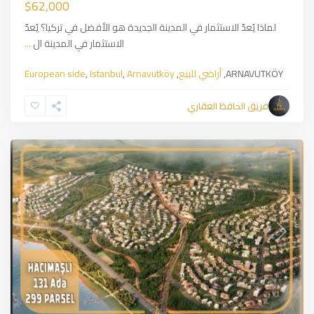
$62,000
لماذا يُعدّ الاستثمار في المدينة الجديدة هو الأفضل في تركيا؟ يُعدّ
الاستثمار في المدينة ال
...
أراضي
ARNAVUTKÖY,
أراضي للبيع
,
Arnavutköy
,
Istanbul
,
European side
للبيع
,
European
فريق الحافظ العقاري
side
,
Istanbul
Previous
Next