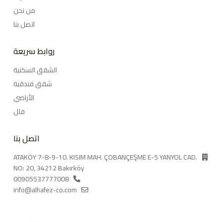
من نحن
اتصل بنا
روابط سريعة
الشقق السكنية
شقق فندقية
الأراضي
فلل
اتصل بنا
ATAKÖY 7-8-9-10. KISIM MAH. ÇOBANÇEŞME E-5 YANYOL CAD.
NO: 20, 34212 Bakırköy
00905537777008
info@alhafez-co.com