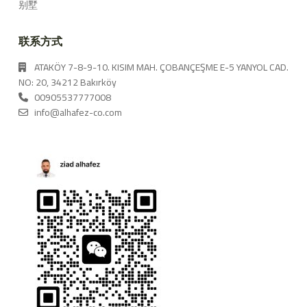
别墅
联系方式
ATAKÖY 7-8-9-10. KISIM MAH. ÇOBANÇEŞME E-5 YANYOL CAD.
NO: 20, 34212 Bakırköy
00905537777008
info@alhafez-co.com