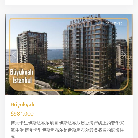
布
尔
现房（即买即住）
Previous
Next
Büyükyalı
$981,000
博尤卡里伊斯坦布尔项目 伊斯坦布尔历史海岸线上的奢华滨
海生活 博尤卡里伊斯坦布尔是伊斯坦布尔最负盛名的滨海住
宅…