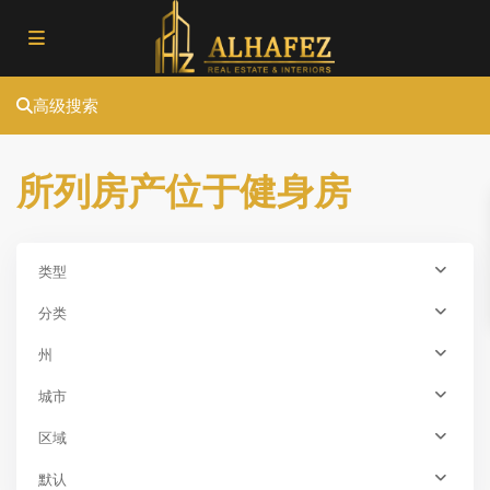
高级搜索
所列房产位于健身房
Zeytinburnu
,
类型
—
分类
欧
洲
州
一
侧
,
城市
伊
区域
斯
坦
默认