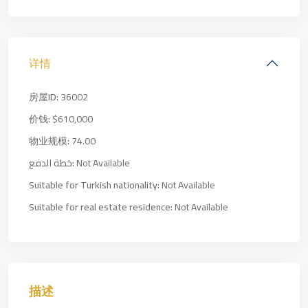
详情
房屋ID:
36002
价钱:
$610,000
物业规模:
74.00
خطة الدفع:
Not Available
Suitable for Turkish nationality:
Not Available
Suitable for real estate residence:
Not Available
描述