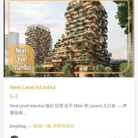
在建中
Previous
Next
Kartal
,
—
Next Level Istanbul
亚
$-2
洲
Next Level Istanbul 项目 位置 位于 Etiler 和 Levent 入口处 — 伊
一
斯坦布…
侧
,
伊
Beşiktaş,
— 欧洲一侧
,
伊斯坦布尔
斯
坦