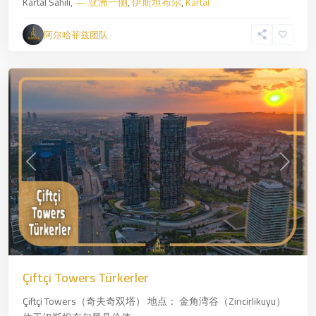
Kartal Sahili,
— 亚洲一侧
,
伊斯坦布尔
,
Kartal
斯
坦
阿尔哈菲兹团队
布
尔
Previous
Next
Çiftçi Towers Türkerler
Çiftçi Towers（奇夫奇双塔） 地点： 金角湾谷（Zincirlikuyu）