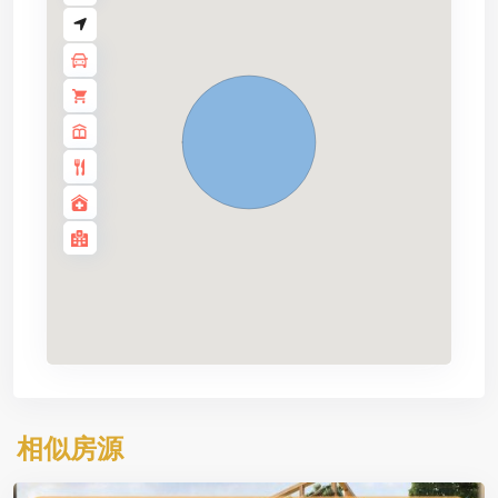
—
欧
洲
一
侧
,
伊
斯
坦
布
相似房源
尔