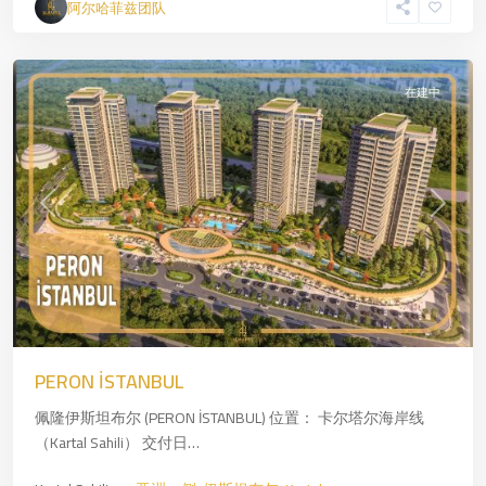
阿尔哈菲兹团队
布
尔
在建中
Previous
Next
Zincirlikuyu
,
—
欧
PERON İSTANBUL
洲
佩隆伊斯坦布尔 (PERON İSTANBUL) 位置： 卡尔塔尔海岸线
一
（Kartal Sahili） 交付日…
侧
,
伊