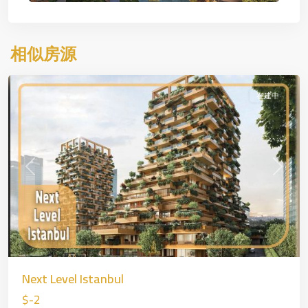
斯
坦
布
相似房源
尔
在建中
Previous
Next
Zincirlikuyu
,
—
Next Level Istanbul
欧
$-2
洲