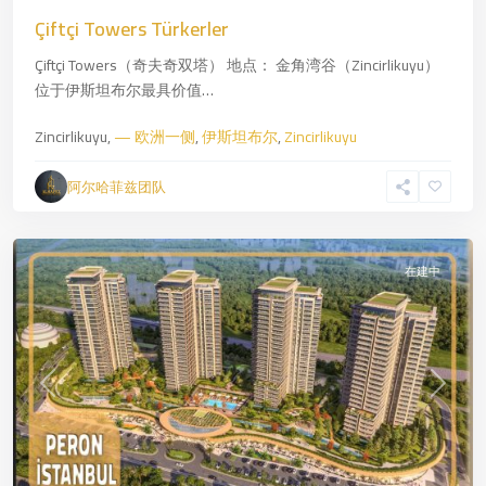
亚
Çiftçi Towers Türkerler
洲
Çiftçi Towers（奇夫奇双塔） 地点： 金角湾谷（Zincirlikuyu）
一
位于伊斯坦布尔最具价值…
侧
,
伊
Zincirlikuyu,
— 欧洲一侧
,
伊斯坦布尔
,
Zincirlikuyu
斯
坦
阿尔哈菲兹团队
布
尔
在建中
Previous
Next