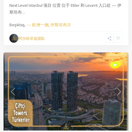
Next Level Istanbul 项目 位置 位于 Etiler 和 Levent 入口处 — 伊
一
斯坦布…
侧
,
伊
Beşiktaş,
— 欧洲一侧
,
伊斯坦布尔
斯
坦
阿尔哈菲兹团队
布
尔
Previous
Next
Kartal
,
—