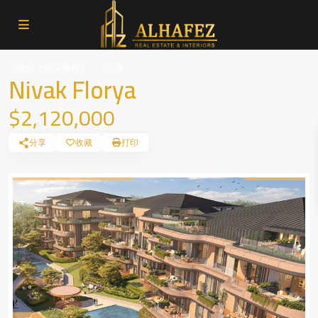
现房（即买即住）
公寓
Nivak Florya
$2,120,000
分享
收藏
打印