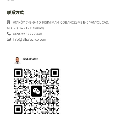
联系方式
ATAKÖY 7-8-9-10. KISIM MAH. ÇOBANÇEŞME E-5 YANYOL CAD.
NO: 20, 34212 Bakırköy
00905537777008
info@alhafez-co.com