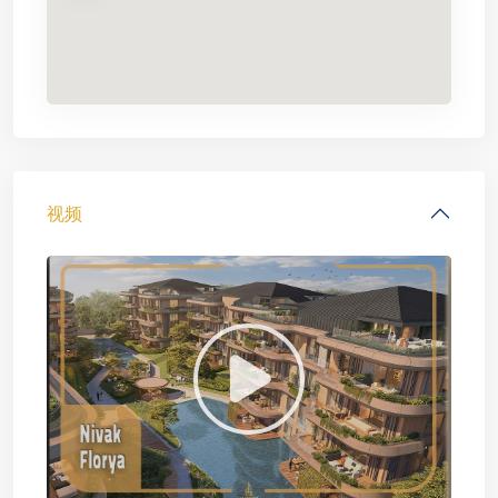
视频
—
欧
洲
一
侧
,
伊