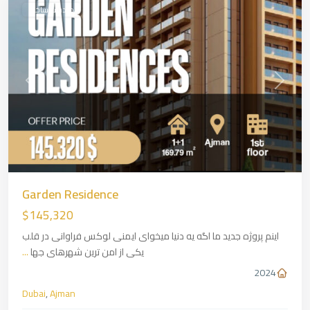
در دست ساخت
revious
Next
Garden Residence
$145,320
اینم پروژه جدید ما اگه یه دنیا میخوای ایمنی لوکس فراوانی در قلب
یکی از امن ترین شهرهای جها
...
2024
Dubai
,
Ajman