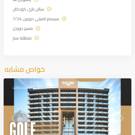
سالن بازی کودکان
سیستم امنیتی دوربین 7/24
مسیر دویدن
منطقه سبز
خواص مشابه
Dubai
در دست ساخت
revious
Next