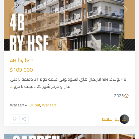
revious
Next
4B by hse
$109,000
4B توسط hse آپارتمان های استودیویی طبقه دوم 21 دقیقه تا دبی
مال و مرکز شهر 25 دقیقه تا فرو
...
2025
Warsan 4,
Dubai
,
Warsan
تیم الحافظ
Ajman
,
Dubai