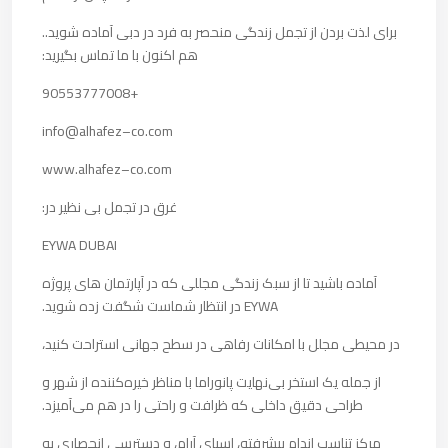
برای لذت بردن از تجمل زندگی منحصر به فرد در دبی آماده شوید..
هم اکنون با ما تماس بگیرید:
+90553777008
info@alhafez–co.com
www.alhafez–co.com
غرق در تجمل بی نظیر در:
EYWA DUBAI
آماده باشید تا از سبک زندگی مجللی که در آپارتمان های پروژه
EYWA در انتظار شماست شگفت زده شوید.
در محیطی مجلل با امکانات رفاهی در سطح جهانی استراحت کنید،
از جمله یک استخر بی‌نهایت پانوراما با مناظر خیره‌کننده از شهر و
طراحی دقیق داخلی که ظرافت و راحتی را در هم می‌آمیزد.
مرکز تناسب اندام پیشرفته، اسپای آرام، و دسترسی انحصاری به