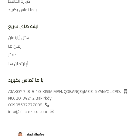
درباره الحافظ
با ما تماس بگیرید
لینک های سریع
هتل آپارتمان
زمین ها
دفاتر
آپارتمان ها
با ما تماس بگیرید
ATAKÖY 7-8-9-10. KISIM MAH. ÇOBANÇEŞME E-5 YANYOL CAD.
NO: 20, 34212 Bakırköy
00905537777008
info@alhafez-co.com