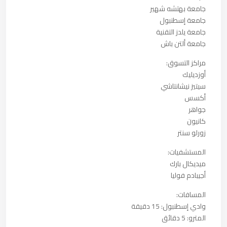
جامعة بهتشه شهير
جامعة إسطنبول
جامعة يلدز التقنية
جامعة ألتن باش
مراكز التسوق:
أوزديليك
سيتيز نيشانتاشي
أكسس
جواهر
كانيون
زورلو سنتر
المستشفيات:
ميديكال بارك
أجيبادم فوليا
المسافات:
وادي إسطنبول: 15 دقيقة
المترو: 5 دقائق