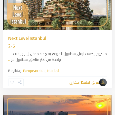
Next Level Istanbul
$-2
مشروع نيكست ليفل إسطنبول الموقع يقع عند مدخل إتيلر وليفنت —
واحدة من أكثر مناطق إسطنبول مر
...
Beşiktaş,
European side
,
Istanbul
Zincirlikuyu
,
European
فريق الحافظ العقاري
side
,
Istanbul