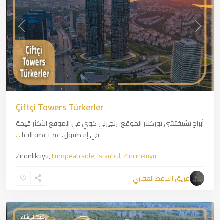
revious
Next
Çiftçi Towers Türkerler
أبراج تشيفتشي توركلار الموقع: زنجيرلي كوي في الموقع الأكثر قيمة
في إسطنبول. عند نقطة التقا
...
Zincirlikuyu,
European side
,
Istanbul
,
Zincirlikuyu
Kartal
,
Asian
فريق الحافظ العقاري
side
,
Istanbul
قيد الإنشاء