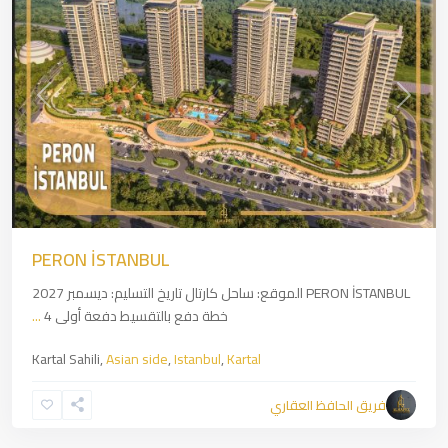
revious
Next
PERON İSTANBUL
PERON İSTANBUL الموقع: ساحل كارتال تاريخ التسليم: ديسمبر 2027
خطة دفع بالتقسيط دفعة أولى 4
...
Kartal Sahili,
Asian side
,
Istanbul
,
Kartal
فريق الحافظ العقاري