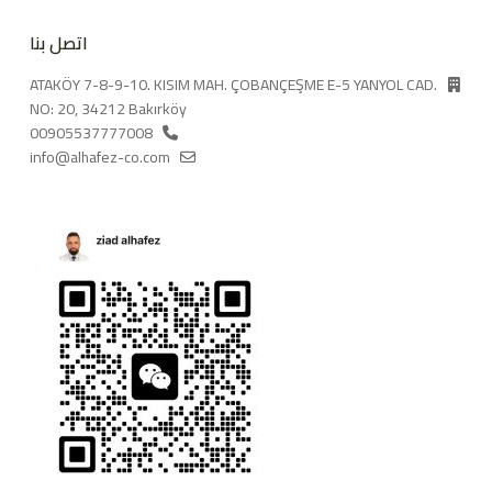
اتصل بنا
ATAKÖY 7-8-9-10. KISIM MAH. ÇOBANÇEŞME E-5 YANYOL CAD.
NO: 20, 34212 Bakırköy
00905537777008
info@alhafez-co.com